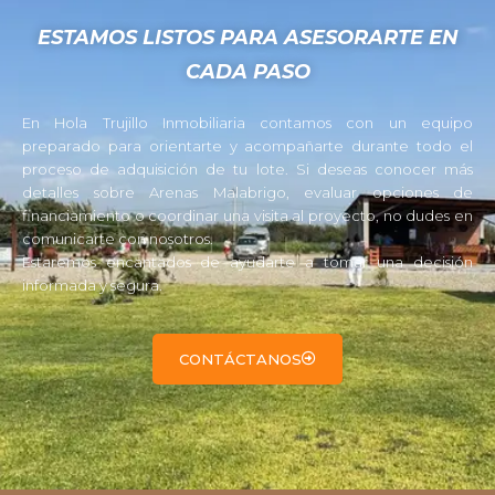
ESTAMOS LISTOS PARA ASESORARTE EN
CADA PASO
En Hola Trujillo Inmobiliaria contamos con un equipo
preparado para orientarte y acompañarte durante todo el
proceso de adquisición de tu lote. Si deseas conocer más
detalles sobre Arenas Malabrigo, evaluar opciones de
financiamiento o coordinar una visita al proyecto, no dudes en
comunicarte con nosotros.
Estaremos encantados de ayudarte a tomar una decisión
informada y segura.
CONTÁCTANOS