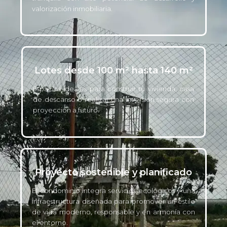
valorización inmobiliaria.
Lotes desde 100 m² hasta 140 m²
Espacios ideales para construir tu vivienda, casa
de descanso o realizar una inversión segura con
proyección a futuro.
Proyecto sostenible y planificado
El condominio integra servicios ecológicos y una
infraestructura diseñada para promover un estilo
de vida moderno, responsable y en armonía con
el entorno.