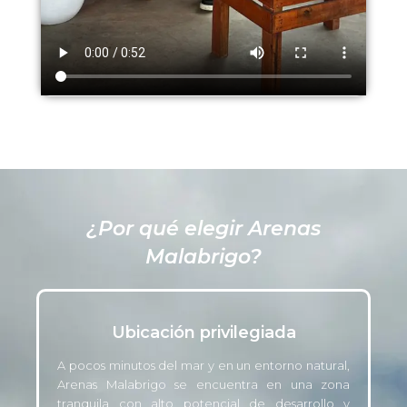
¿Por qué elegir Arenas
Malabrigo?
Ubicación privilegiada
A pocos minutos del mar y en un entorno natural,
Arenas Malabrigo se encuentra en una zona
tranquila con alto potencial de desarrollo y