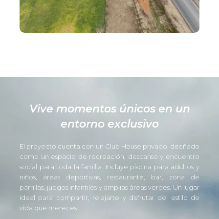
Vive momentos únicos en un
entorno exclusivo
El proyecto cuenta con un Club House privado, diseñado
como un espacio de recreación, descanso y encuentro
social para toda la familia. Incluye piscina para adultos y
niños, áreas deportivas, restaurante, bar, zona de
parrillas, juegos infantiles y amplias áreas verdes. Un lugar
ideal para compartir, relajarte y disfrutar del estilo de
vida que mereces.