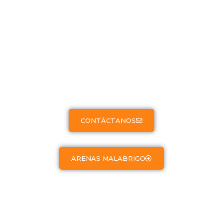
Arenas Malabrigo es un condominio ecológico
ubicado estratégicamente a pocos minutos del mar,
diseñado para quienes buscan un espacio seguro para
vivir, descansar o realizar una inversión inmobiliaria con
alto potencial de valorización. Disfruta de áreas
recreativas, Club House exclusivo, servicios sostenibles
y un proceso de compra transparente y accesible.
CONTÁCTANOS
ARENAS MALABRIGO