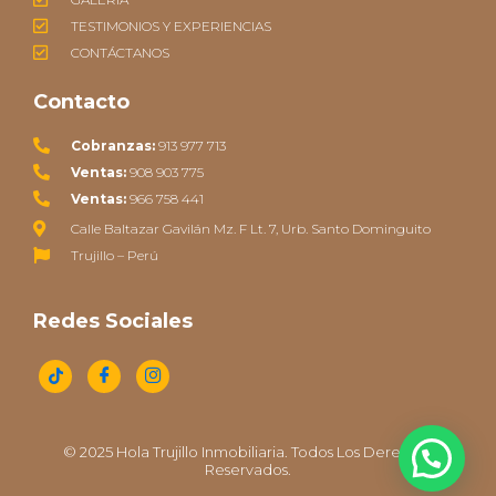
TESTIMONIOS Y EXPERIENCIAS
CONTÁCTANOS
Contacto
Cobranzas:
913 977 713
Ventas:
908 903 775
Ventas:
966 758 441
Calle Baltazar Gavilán Mz. F Lt. 7, Urb. Santo Dominguito
Trujillo – Perú
Redes Sociales
© 2025 Hola Trujillo Inmobiliaria. Todos Los Derechos
Reservados.